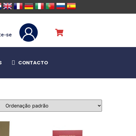
te-se
S
CONTACTO