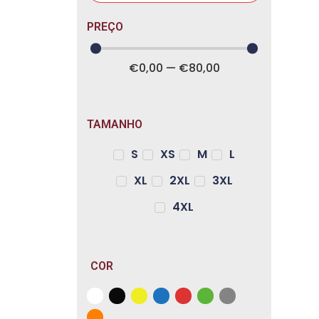
PREÇO
€
0
,00
—
€
80
,00
TAMANHO
S
XS
M
L
XL
2XL
3XL
4XL
COR