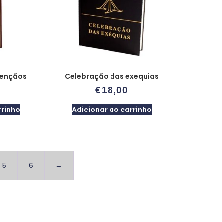
bençãos
Celebração das exequias
€
18,00
rrinho
Adicionar ao carrinho
5
6
→