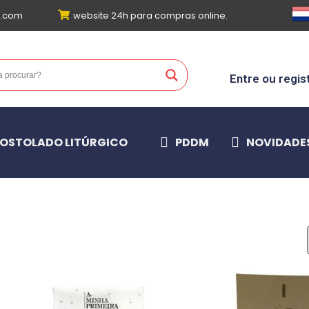
l.com
website 24h para compras online.
Entre ou regis
OSTOLADO LITÚRGICO
PDDM
NOVIDADE