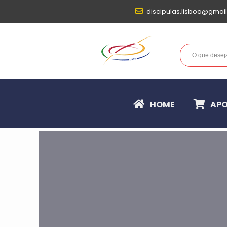
discipulas.lisboa@gmai
HOME
APO