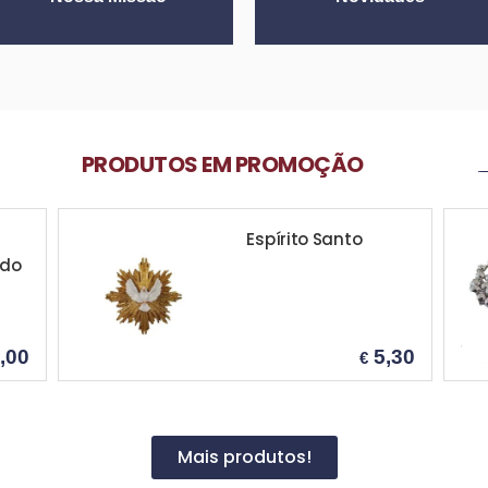
PRODUTOS EM PROMOÇÃO
____
Terço em metal
prateado médio
30
8,50
€
Mais produtos!