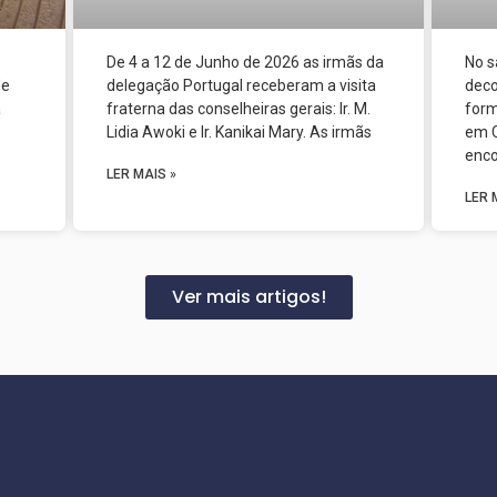
De 4 a 12 de Junho de 2026 as irmãs da
No s
de
delegação Portugal receberam a visita
deco
a
fraterna das conselheiras gerais: Ir. M.
form
Lidia Awoki e Ir. Kanikai Mary. As irmãs
em C
enco
LER MAIS »
LER 
Ver mais artigos!