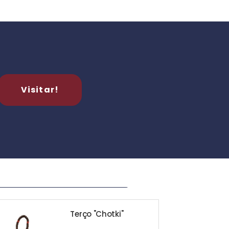
Visitar!
_________________________________ __________________________________________________________________________________________
Terço "Chotki"
Casula b
Vida"