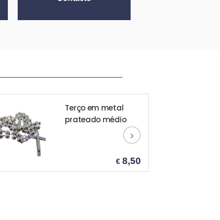
_________________________________ __________________________________________________________________________________________
Casula brocado
verde
80,00
€