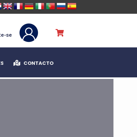
te-se
ES
CONTACTO
S