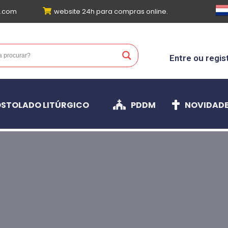
l.com
website 24h para compras online.
Entre ou regis
STOLADO LITÚRGICO
PDDM
NOVIDAD
CONHECES O TRABALHO DA