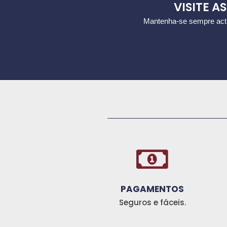
VISITE A
Mantenha-se sempre actu
_____________________________________ _________________________________________________________________________________
PAGAMENTOS
Seguros e fáceis.