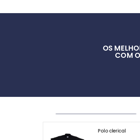
OS MELHO
COM O
_____________________________________ __________________________________________________________________________________________
Polo clerical