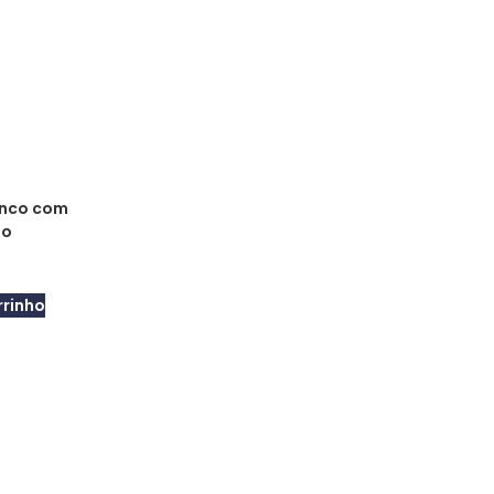
anco com
ão
rrinho