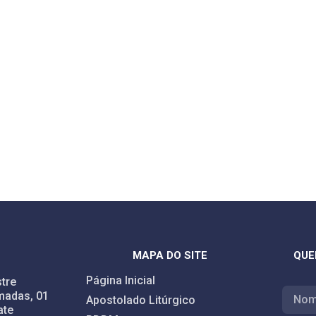
MAPA DO SITE
QUE
Página Inicial
tre
madas, 01
Apostolado Litúrgico
ate