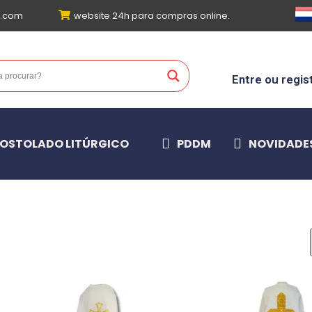
l.com
website 24h para compras online.
Entre ou regis
OSTOLADO LITÚRGICO
PDDM
NOVIDADE