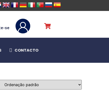
te-se
S
CONTACTO