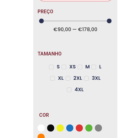
PREÇO
€
90
,00
—
€
178
,00
TAMANHO
S
XS
M
L
XL
2XL
3XL
4XL
COR