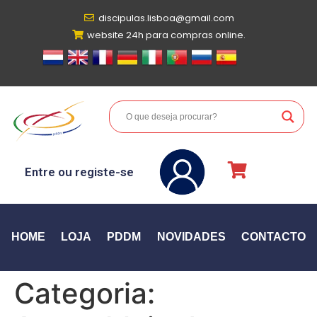
discipulas.lisboa@gmail.com
website 24h para compras online.
Entre ou registe-se
HOME
LOJA
PDDM
NOVIDADES
CONTACTO
Categoria: