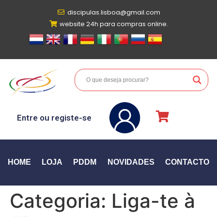
discipulas.lisboa@gmail.com
website 24h para compras online.
Entre ou registe-se
HOME
LOJA
PDDM
NOVIDADES
CONTACTO
Categoria:
Liga-te à