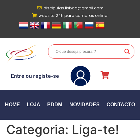
discipulas.lisboa@gmail.com
website 24h para compras online.
Entre ou registe-se
HOME
LOJA
PDDM
NOVIDADES
CONTACTO
Categoria:
Liga-te!