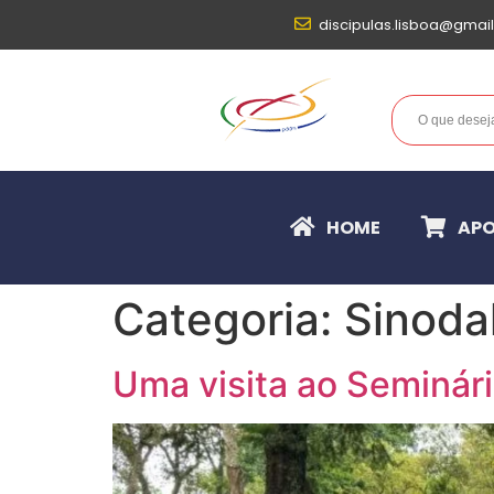
discipulas.lisboa@gmai
HOME
APO
Categoria:
Sinoda
Uma visita ao Seminár