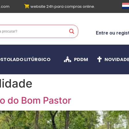
l.com
website 24h para compras online.
Entre ou regis
STOLADO LITÚRGICO
PDDM
NOVIDAD
lidade
io do Bom Pastor