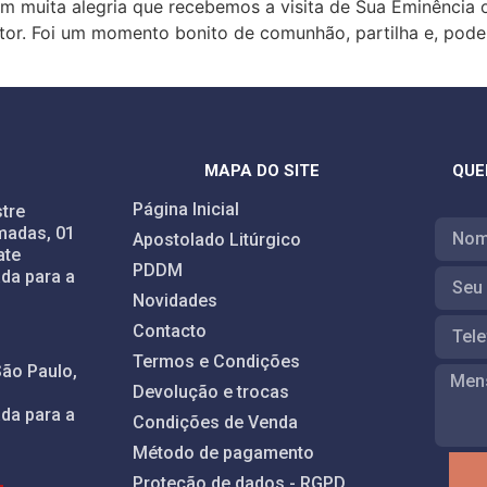
om muita alegria que recebemos a visita de Sua Eminência 
or. Foi um momento bonito de comunhão, partilha e, podem
MAPA DO SITE
QUE
Página Inicial
tre
madas, 01
Apostolado Litúrgico
ate
PDDM
da para a
Novidades
Contacto
Termos e Condições
São Paulo,
Devolução e trocas
da para a
Condições de Venda
Método de pagamento
Proteção de dados - RGPD