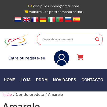
discipulas.lisboa@gmail.com
website 24h para compras online.
Entre ou registe-se
HOME
LOJA
PDDM
NOVIDADES
CONTACTO
Início
/ Cor do produto / Amarelo
Amarelo