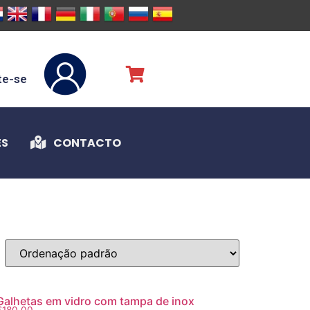
te-se
ES
CONTACTO
Galhetas em vidro com tampa de inox
€
180,00