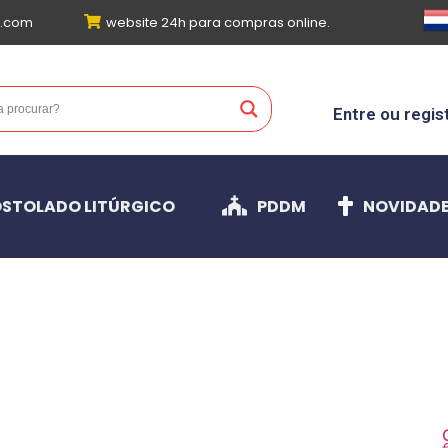
l.com
website 24h para compras online.
Entre ou regis
STOLADO LITÚRGICO
PDDM
NOVIDAD