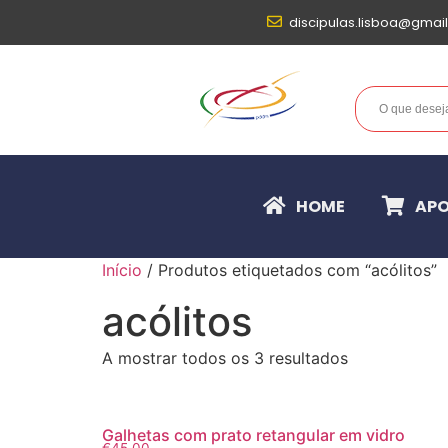
discipulas.lisboa@gmai
HOME
APO
Início
/ Produtos etiquetados com “acólitos”
acólitos
A mostrar todos os 3 resultados
Galhetas com prato retangular em vidro
€
45,00