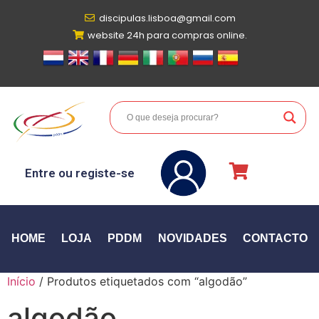
discipulas.lisboa@gmail.com
website 24h para compras online.
Entre ou registe-se
HOME
LOJA
PDDM
NOVIDADES
CONTACTO
Início
/ Produtos etiquetados com “algodão”
algodão