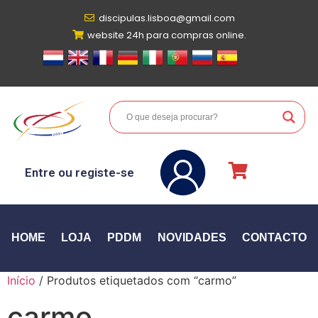
discipulas.lisboa@gmail.com
website 24h para compras online.
Entre ou registe-se
HOME
LOJA
PDDM
NOVIDADES
CONTACTO
Início
/ Produtos etiquetados com “carmo”
carmo