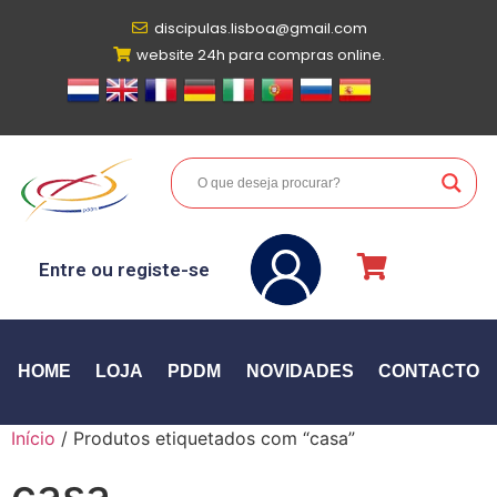
discipulas.lisboa@gmail.com
website 24h para compras online.
Entre ou registe-se
HOME
LOJA
PDDM
NOVIDADES
CONTACTO
Início
/ Produtos etiquetados com “casa”
casa