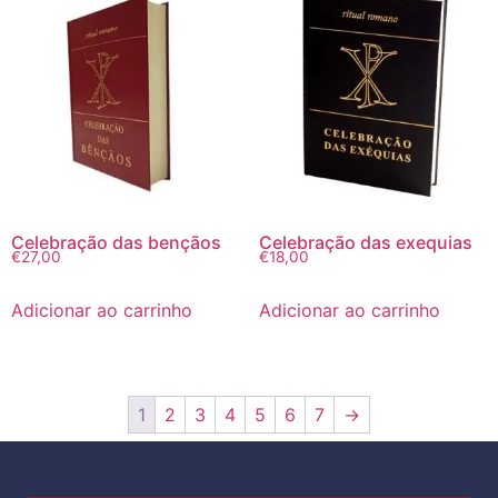
Celebração das bençãos
Celebração das exequias
€
27,00
€
18,00
Adicionar ao carrinho
Adicionar ao carrinho
1
2
3
4
5
6
7
→