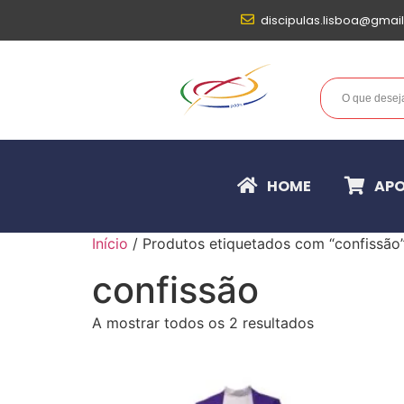
discipulas.lisboa@gmai
HOME
APO
Início
/ Produtos etiquetados com “confissão
confissão
A mostrar todos os 2 resultados