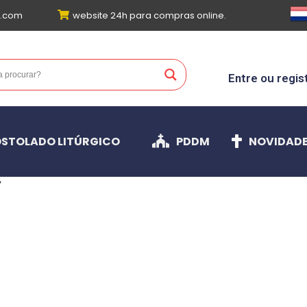
l.com
website 24h para compras online.
Entre ou regis
STOLADO LITÚRGICO
PDDM
NOVIDAD
”