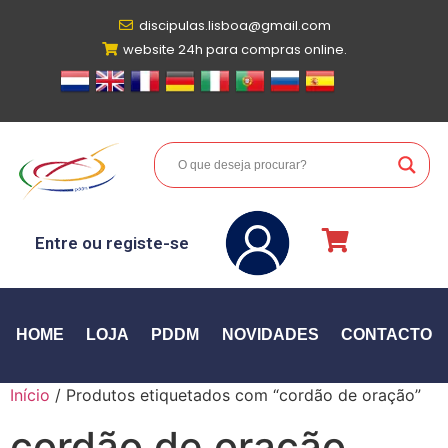
discipulas.lisboa@gmail.com
website 24h para compras online.
Entre ou registe-se
HOME
LOJA
PDDM
NOVIDADES
CONTACTO
Início
/ Produtos etiquetados com “cordão de oração”
cordão de oração