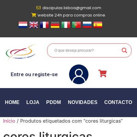
discipulas.lisboa@gmail.com
website 24h para compras online.
Entre ou registe-se
HOME
LOJA
PDDM
NOVIDADES
CONTACTO
Início
/ Produtos etiquetados com “cores liturgicas”
cores liturgicas