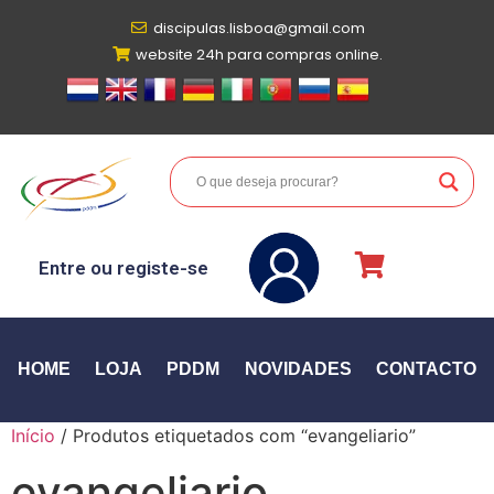
discipulas.lisboa@gmail.com
website 24h para compras online.
Entre ou registe-se
HOME
LOJA
PDDM
NOVIDADES
CONTACTO
Início
/ Produtos etiquetados com “evangeliario”
evangeliario