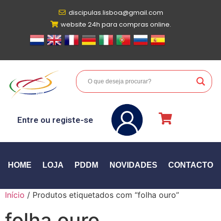
discipulas.lisboa@gmail.com
website 24h para compras online.
Entre ou registe-se
HOME
LOJA
PDDM
NOVIDADES
CONTACTO
Início
/ Produtos etiquetados com “folha ouro”
folha ouro