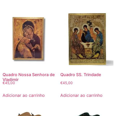
Quadro Nossa Senhora de
Quadro SS. Trindade
Vladimir
€
45,00
€
45,00
Adicionar ao carrinho
Adicionar ao carrinho