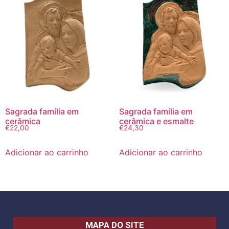
Sagrada família em
Sagrada família em
cerâmica
cerâmica e esmalte
€
22,00
€
24,30
Adicionar ao carrinho
Adicionar ao carrinho
MAPA DO SITE