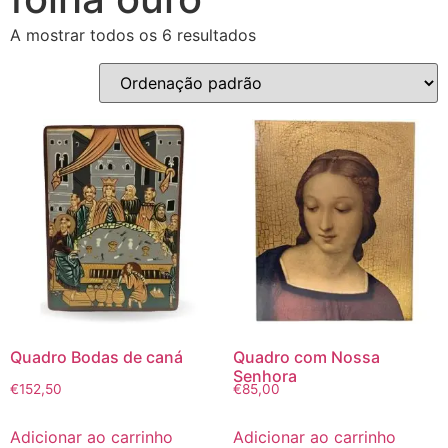
A mostrar todos os 6 resultados
Quadro Bodas de caná
Quadro com Nossa
Senhora
€
152,50
€
85,00
Adicionar ao carrinho
Adicionar ao carrinho