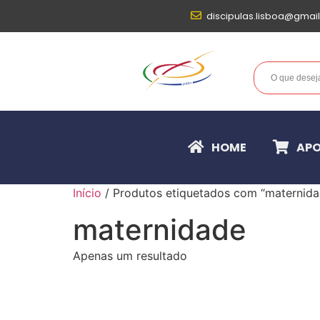
discipulas.lisboa@gmai
HOME
APO
Início
/ Produtos etiquetados com “maternida
maternidade
Apenas um resultado