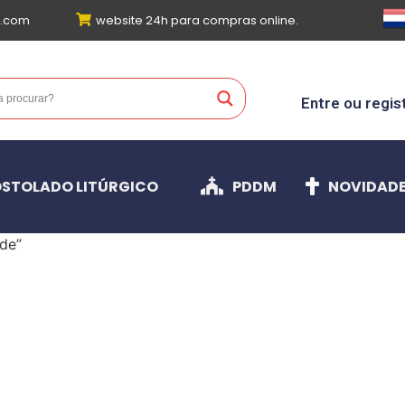
l.com
website 24h para compras online.
Entre ou regis
STOLADO LITÚRGICO
PDDM
NOVIDAD
de”