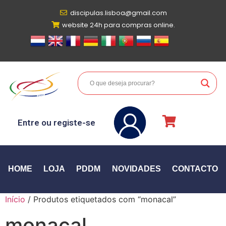
discipulas.lisboa@gmail.com
website 24h para compras online.
Entre ou registe-se
HOME
LOJA
PDDM
NOVIDADES
CONTACTO
Início
/ Produtos etiquetados com “monacal”
monacal