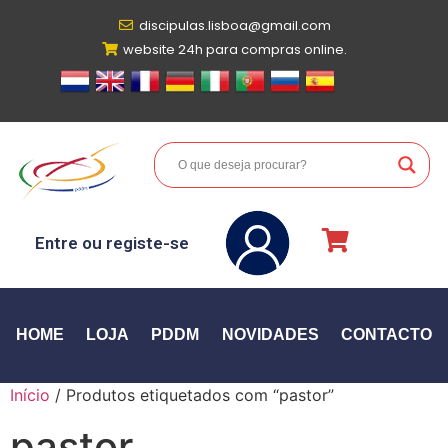
discipulas.lisboa@gmail.com
website 24h para compras online.
Entre ou registe-se
HOME
LOJA
PDDM
NOVIDADES
CONTACTO
Início
/ Produtos etiquetados com “pastor”
pastor