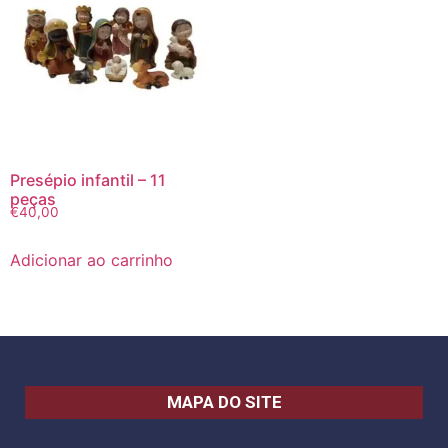
Presépio infantil – 11
peças
€
40,00
Adicionar ao carrinho
MAPA DO SITE