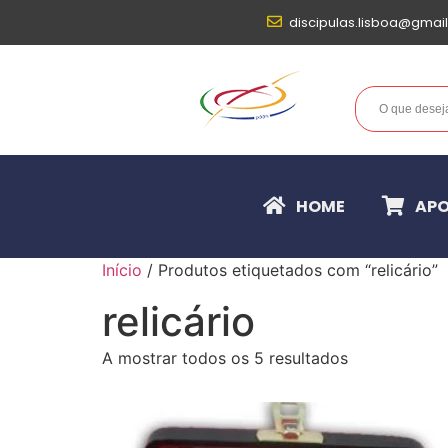
discipulas.lisboa@gmai
HOME
APO
Início
/ Produtos etiquetados com “relicário”
relicário
A mostrar todos os 5 resultados