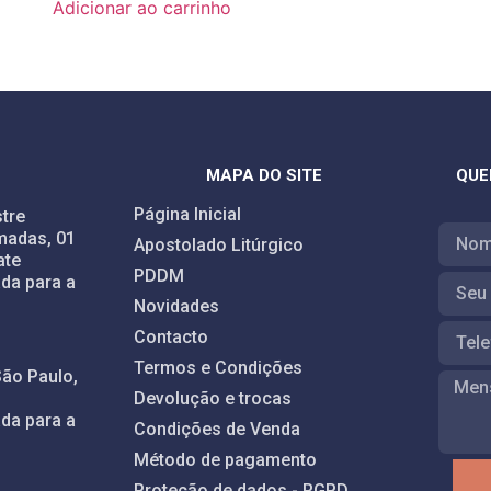
Adicionar ao carrinho
MAPA DO SITE
QUE
Página Inicial
tre
madas, 01
Apostolado Litúrgico
ate
PDDM
da para a
Novidades
Contacto
Termos e Condições
São Paulo,
Devolução e trocas
da para a
Condições de Venda
Método de pagamento
Proteção de dados - RGPD