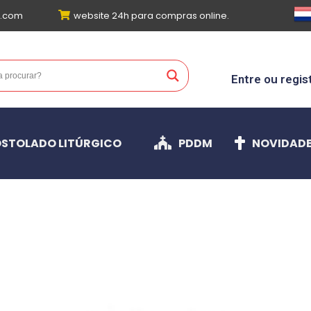
l.com
website 24h para compras online.
Entre ou regis
STOLADO LITÚRGICO
PDDM
NOVIDAD