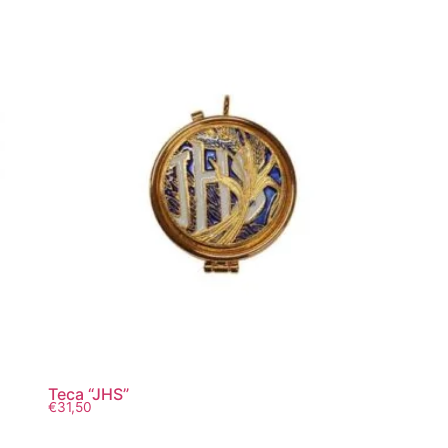
Teca “JHS”
€
31,50