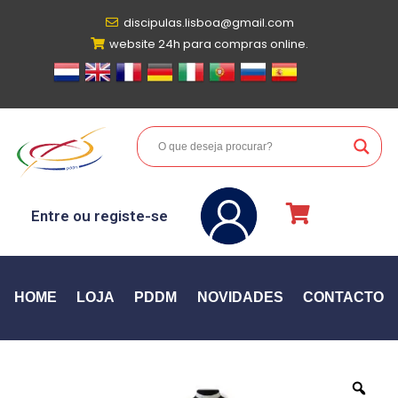
discipulas.lisboa@gmail.com
website 24h para compras online.
Entre ou registe-se
HOME
LOJA
PDDM
NOVIDADES
CONTACTO