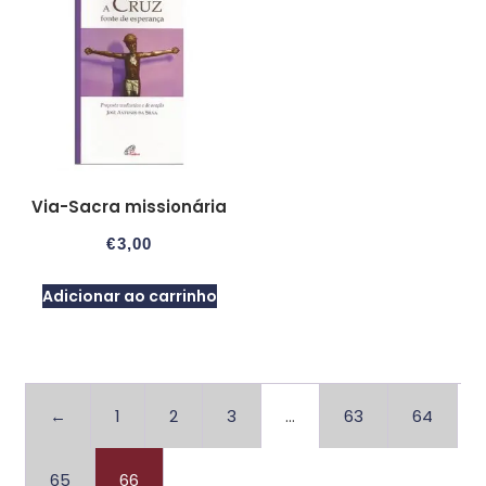
Via-Sacra missionária
€
3,00
Adicionar ao carrinho
←
1
2
3
…
63
64
65
66