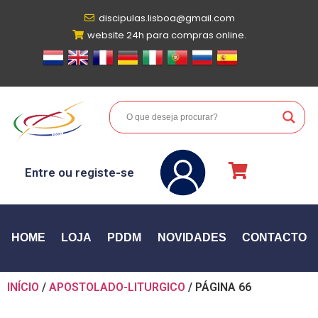
discipulas.lisboa@gmail.com
website 24h para compras online.
Entre ou registe-se
HOME
LOJA
PDDM
NOVIDADES
CONTACTO
INÍCIO
/
APOSTOLADO-LITURGICO
/ PÁGINA 66