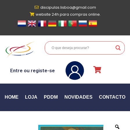
discipulas.lisboa@gmail.com
website 24h para compras online.
Entre ou registe-se
HOME
LOJA
PDDM
NOVIDADES
CONTACTO