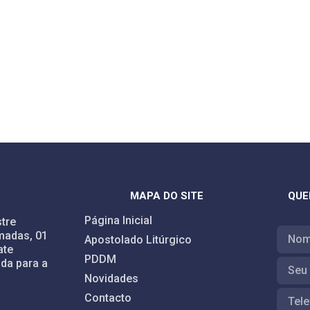
MAPA DO SITE
QUE
Página Inicial
tre
madas, 01
Apostolado Litúrgico
ate
PDDM
da para a
Novidades
Contacto