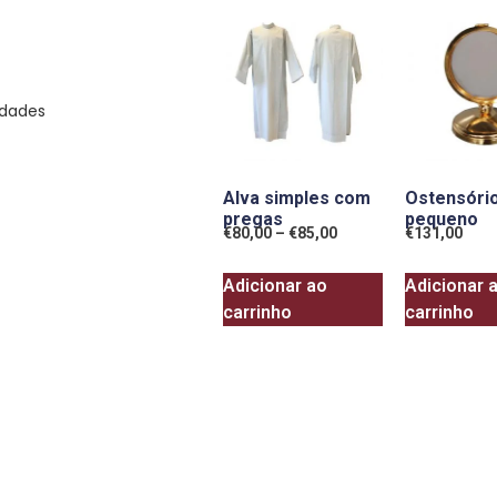
idades
Alva simples com
Ostensóri
pregas
pequeno
€
80,00
–
€
85,00
€
131,00
Adicionar ao
Adicionar 
carrinho
carrinho