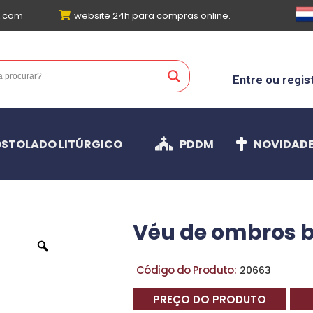
l.com
website 24h para compras online.
Entre ou regis
STOLADO LITÚRGICO
PDDM
NOVIDAD
Véu de ombros 
Código do Produto:
20663
PREÇO DO PRODUTO