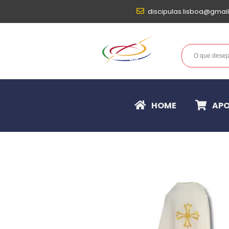
discipulas.lisboa@gmai
HOME
APO