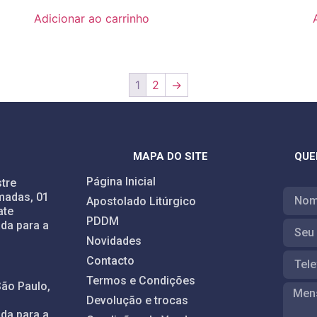
Adicionar ao carrinho
1
2
→
MAPA DO SITE
QUE
Página Inicial
tre
madas, 01
Apostolado Litúrgico
ate
PDDM
da para a
Novidades
Contacto
Termos e Condições
São Paulo,
Devolução e trocas
da para a