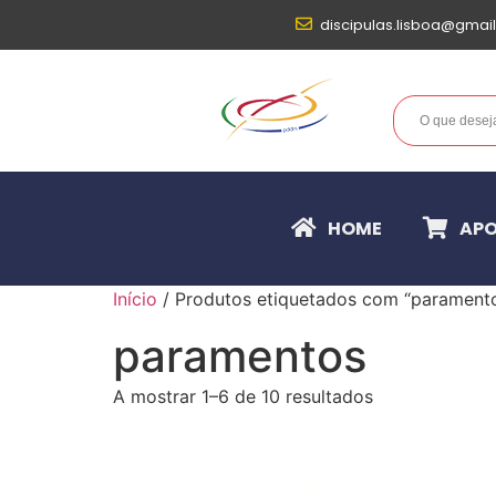
discipulas.lisboa@gmai
HOME
APO
Início
/ Produtos etiquetados com “parament
paramentos
A mostrar 1–6 de 10 resultados