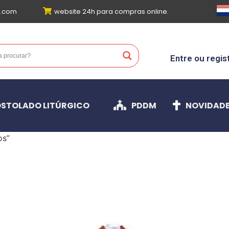
l.com
website 24h para compras online.
Entre ou regis
STOLADO LITÚRGICO
PDDM
NOVIDAD
os”