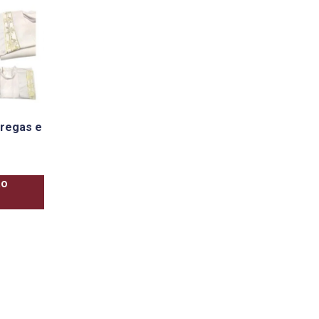
pregas e
ao