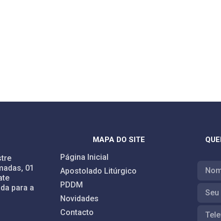
MAPA DO SITE
QUE
Página Inicial
tre
madas, 01
Apostolado Litúrgico
ate
PDDM
da para a
Novidades
Contacto