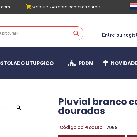
l.com
website 24h para compras online.
Entre ou regis
STOLADO LITÚRGICO
PDDM
NOVIDAD
Pluvial branco 
douradas
Código do Produto:
17958