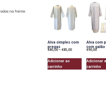
adas na frente.
Alva simples com
Alva com 
pregas
com galão
€
80,00
–
€
85,00
€
90,00
Adicionar ao
Adicionar 
carrinho
carrinho