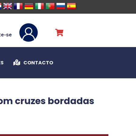
te-se
ES
CONTACTO
com cruzes bordadas