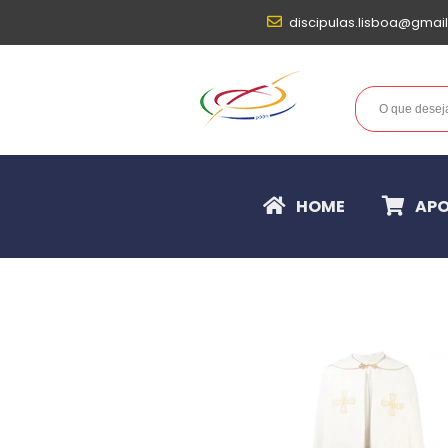
discipulas.lisboa@gmai
HOME
APO