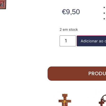
€
9,50
2 em stock
Adicionar ao 
PRODU