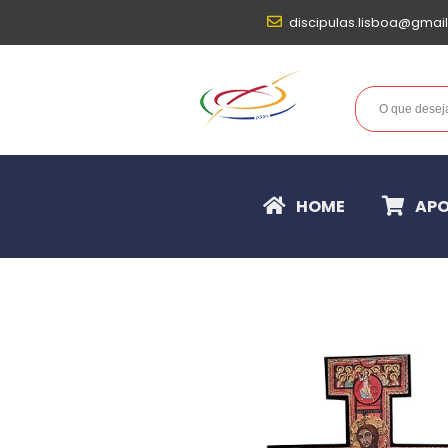
discipulas.lisboa@gmai
HOME
APO