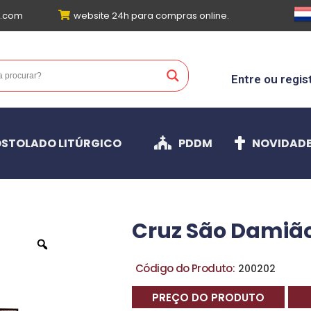
l.com
website 24h para compras online.
Entre ou regis
STOLADO LITÚRGICO
PDDM
NOVIDAD
Cruz São Damião
Código do Produto:
200202
PREÇO DO PRODUTO