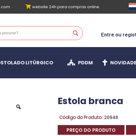
l.com
website 24h para compras online.
Entre ou regis
STOLADO LITÚRGICO
PDDM
NOVIDAD
Estola branca
Código do Produto:
20948
PREÇO DO PRODUTO