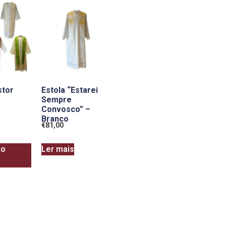
stor
Estola “Estarei
Sempre
Convosco” –
Branco
€
81,00
ao
Ler mais