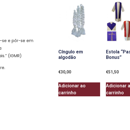
.
r-se e pôr-se em
a
Cíngulo em
Estola “Pa
s.” (IGMR)
algodão
Bonus”
re.
€
30,00
€
51,50
Adicionar ao
Adicionar 
carrinho
carrinho