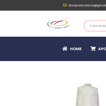
discipulas.lisboa@gmai
HOME
APO