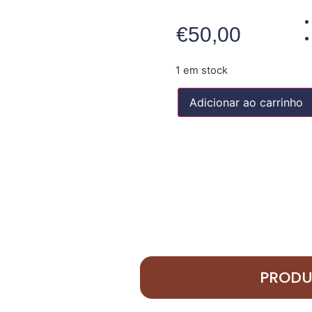
€
50,00
1 em stock
Adicionar ao carrinho
PRODU