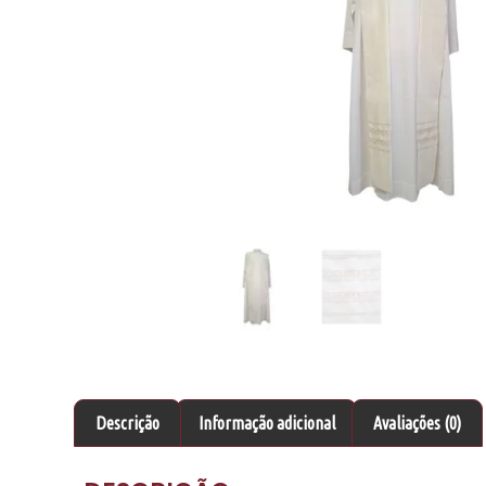
Descrição
Informação adicional
Avaliações (0)