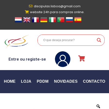
discipulas.lisboa@gmail.com
website 24h para compras online.
Entre ou registe-se
HOME
LOJA
PDDM
NOVIDADES
CONTACTO