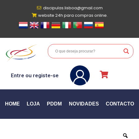
discipulas.lisboa@gmail.com
website 24h para compras online.
Entre ou registe-se
HOME
LOJA
PDDM
NOVIDADES
CONTACTO