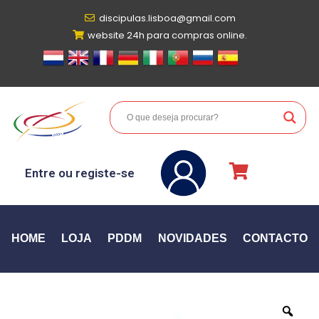
discipulas.lisboa@gmail.com
website 24h para compras online.
Entre ou registe-se
HOME
LOJA
PDDM
NOVIDADES
CONTACTO