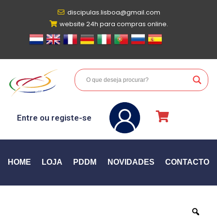
discipulas.lisboa@gmail.com
website 24h para compras online.
Entre ou registe-se
HOME
LOJA
PDDM
NOVIDADES
CONTACTO