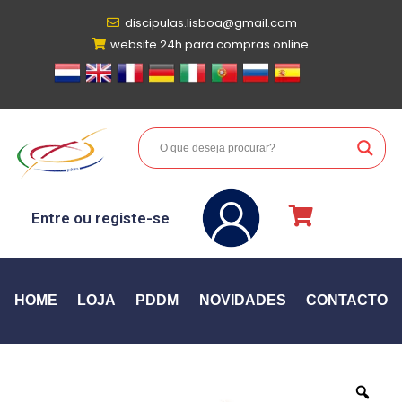
discipulas.lisboa@gmail.com
website 24h para compras online.
Entre ou registe-se
HOME
LOJA
PDDM
NOVIDADES
CONTACTO