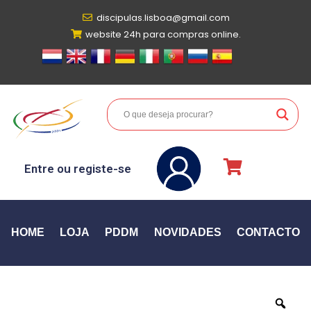
discipulas.lisboa@gmail.com
website 24h para compras online.
Entre ou registe-se
HOME
LOJA
PDDM
NOVIDADES
CONTACTO