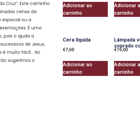
 da Cruz”. Este caminho
Adicionar ao
Adicionar 
minadas cenas da
carrinho
carrinho
especial ou a
resentações. É uma
, pois o ajuda a
Cera líquida
Lâmpada v
sucessivos de Jesus,
soprado c
€
7,60
€
19,00
a é muito fácil… No
zão sugerimos o
Adicionar ao
Adicionar 
carrinho
carrinho