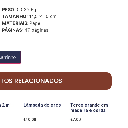
PESO
: 0.035 Kg
TAMANHO
: 14,5 x 10 cm
MATERIAIS
:
Papel
PÁGINAS
: 47 páginas
carrinho
TOS RELACIONADOS
a 2 m
Lâmpada de grés
Terço grande em
madeira e corda
€
40,00
€
7,00