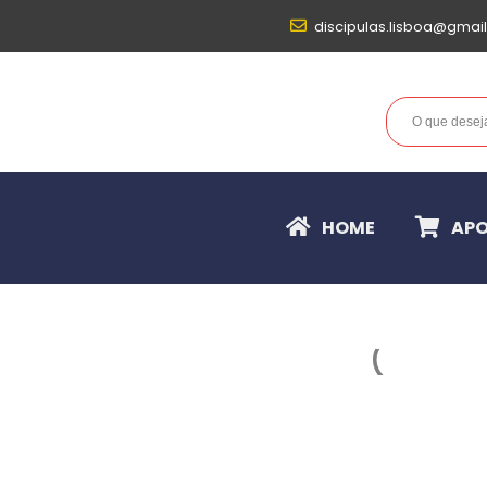
discipulas.lisboa@gmai
HOME
APO