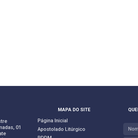
MAPA DO SITE
QUE
Página Inicial
tre
madas, 01
Apostolado Litúrgico
ate
PDDM