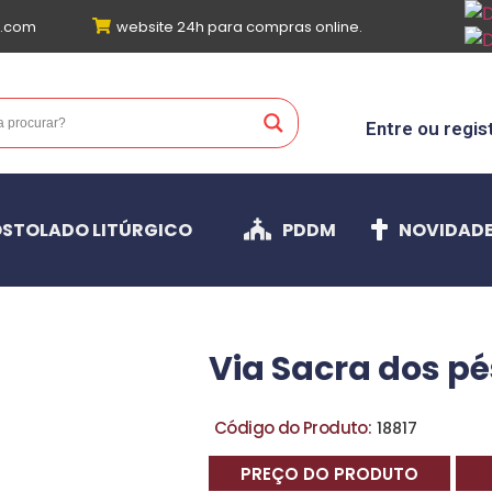
l.com
website 24h para compras online.
Entre ou regis
STOLADO LITÚRGICO
PDDM
NOVIDAD
Via Sacra dos pé
Código do Produto:
18817
PREÇO DO PRODUTO