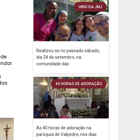
HINO DA JMJ
Realizou-se no passado sábado,
 de
dia 24 de setembro, na
undar
comunidade das
s
das
40 HORAS DE ADORAÇÃO
As 40 horas de adoração na
paróquia de Valpedre, nos dias