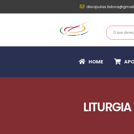
discipulas.lisboa@gmai
HOME
APO
LITURGI