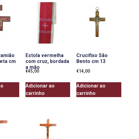
Damião
Estola vermelha
Crucifixo São
reta cm
com cruz, bordada
Bento cm 13
a mão
€
45,00
€
14,00
ao
Adicionar ao
Adicionar ao
carrinho
carrinho