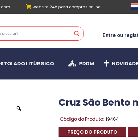
l.com
website 24h para compras online.
Entre ou regis
STOLADO LITÚRGICO
PDDM
NOVIDAD
Cruz São Bento 
Código do Produto:
19464
PREÇO DO PRODUTO