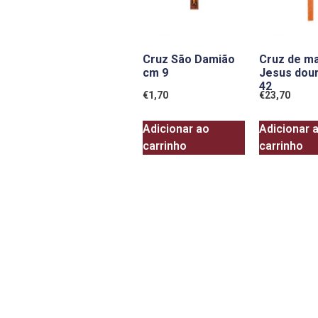
Cruz São Damião
Cruz de m
cm 9
Jesus dou
42
€
1,70
€
23,70
Adicionar ao
Adicionar 
carrinho
carrinho