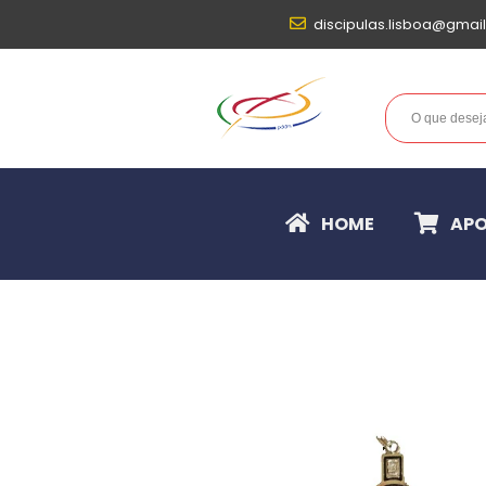
discipulas.lisboa@gmai
HOME
APO