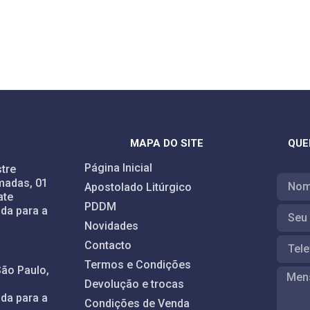
MAPA DO SITE
QUE
Página Inicial
tre
madas, 01
Apostolado Litúrgico
ate
PDDM
da para a
Novidades
Contacto
Termos e Condições
São Paulo,
Devolução e trocas
da para a
Condições de Venda